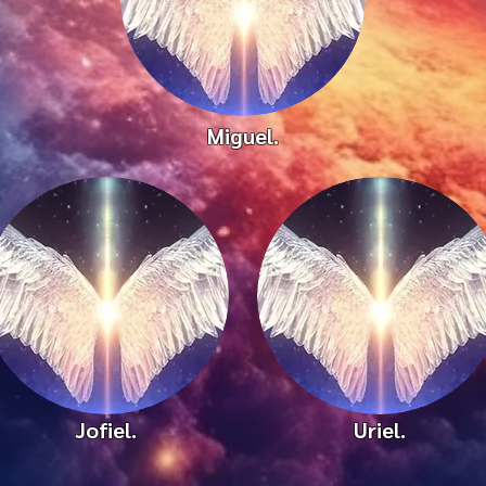
Miguel.
Jofiel.
Uriel.